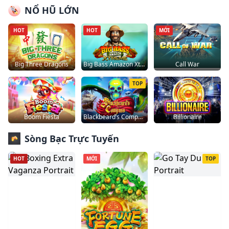
NỔ HŨ LỚN
HOT
HOT
MỚI
Big Three Dragons
Big Bass Amazon Xtreme
Call War
TOP
Boom Fiesta
Blackbeard’s Compass
Billionaire
Sòng Bạc Trực Tuyến
HOT
MỚI
TOP