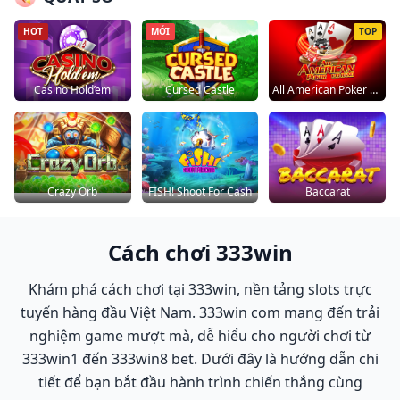
HOT
MỚI
TOP
Casino Hold’em
Cursed Castle
All American Poker 100 Hand
Crazy Orb
FISH! Shoot For Cash
Baccarat
Cách chơi 333win
Khám phá cách chơi tại 333win, nền tảng slots trực
tuyến hàng đầu Việt Nam. 333win com mang đến trải
nghiệm game mượt mà, dễ hiểu cho người chơi từ
333win1 đến 333win8 bet. Dưới đây là hướng dẫn chi
tiết để bạn bắt đầu hành trình chiến thắng cùng