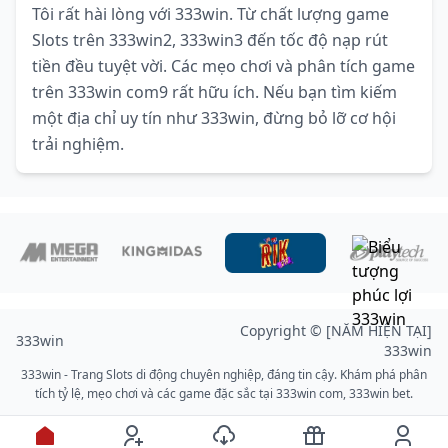
Tôi rất hài lòng với 333win. Từ chất lượng game
Slots trên 333win2, 333win3 đến tốc độ nạp rút
tiền đều tuyệt vời. Các mẹo chơi và phân tích game
trên 333win com9 rất hữu ích. Nếu bạn tìm kiếm
một địa chỉ uy tín như 333win, đừng bỏ lỡ cơ hội
trải nghiệm.
Copyright ©
[NĂM HIỆN TẠI]
333win
333win
333win - Trang Slots di động chuyên nghiệp, đáng tin cậy. Khám phá phân
tích tỷ lệ, mẹo chơi và các game đặc sắc tại 333win com, 333win bet.