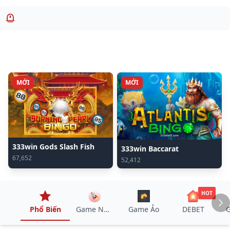
Chúc mừng
Phạ**
đã
2.300.000 VND
đã nhận tiền thắng. Uy t
TRÒ CHƠI MỚI
JACKPOT TIẾN THƯỞNG
MỚI
MỚI
1
2
3
4
5
6
7
8
9
0
,
,
.
VND
Giá trị cập nhật liên tục!
333win Gods Slash Fish
333win Baccarat
67,652
52,412
HOT
Phổ Biến
Game Nhanh
Game Ảo
DEBET
G