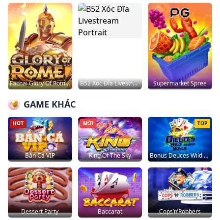
Fachai Glory Of Rome Portrait
B52 Xóc Đĩa Livestream Portrait
Supermarket Spree
GAME KHÁC
HOT
MỚI
TOP
Bắn Cá VIP
King Of The Sky
Bonus Deuces Wild 50 Hand
Dessert Party
Baccarat
Cops’n’Robbers