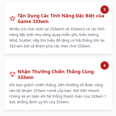
5
Tận Dụng Các Tính Năng Đặc Biệt của
Game 333win
Nhiều trò chơi slots tại 333win3 và 333win2 có các tính
năng đặc biệt như vòng quay miễn phí, biểu tượng
Wild, Scatter. Hãy tìm hiểu để tăng cơ hội thắng lớn tại
333 win bet và khám phá các mẹo chơi 333win.
6
Nhận Thưởng Chiến Thắng Cùng
333win
Khi bạn giành chiến thắng, tiền thưởng sẽ được cộng
vào tài khoản 333win com8 của bạn. Rút tiền nhanh
chóng và an toàn với hệ thống thanh toán của 333win 1
bet, khẳng định uy tín của 333win.