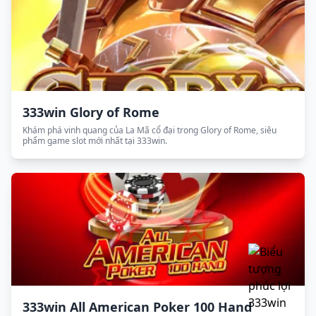
333win Glory of Rome
Khám phá vinh quang của La Mã cổ đại trong Glory of Rome, siêu
phẩm game slot mới nhất tại 333win.
333win All American Poker 100 Hand