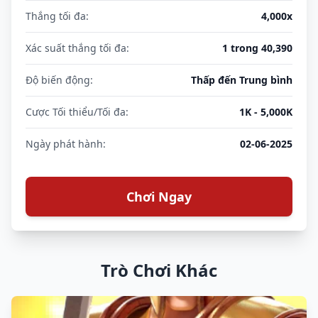
Thắng tối đa:
4,000x
Xác suất thắng tối đa:
1 trong 40,390
Độ biến động:
Thấp đến Trung bình
Cược Tối thiểu/Tối đa:
1K - 5,000K
Ngày phát hành:
02-06-2025
Chơi Ngay
Trò Chơi Khác