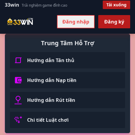
33win
Tải xuống
Trải nghiệm game đỉnh cao
Đăng nhập
Đăng ký
Trung Tâm Hỗ Trợ
Hướng dẫn Tân thủ
Hướng dẫn Nạp tiền
Hướng dẫn Rút tiền
Chi tiết Luật chơi