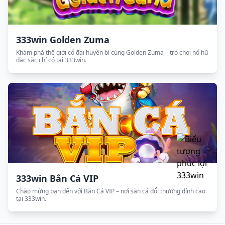
333win Golden Zuma
Khám phá thế giới cổ đại huyền bí cùng Golden Zuma – trò chơi nổ hũ
đặc sắc chỉ có tại 333win.
333win Bắn Cá VIP
Chào mừng bạn đến với Bắn Cá VIP – nơi săn cá đổi thưởng đỉnh cao
tại 333win.