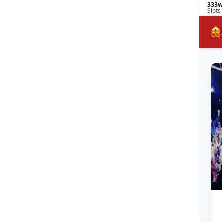
333w
Slots 